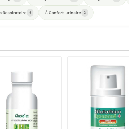
️
💧
Respiratoire
Confort urinaire
5
2