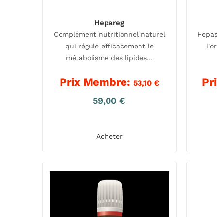
Hepareg
Complément nutritionnel naturel
Hepas
qui régule efficacement le
l'o
métabolisme des lipides…
Prix Membre:
Pr
53,10
€
59,00
€
Acheter