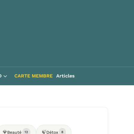
D
CARTE MEMBRE
Articles
💎
🍃
Beauté
Détox
12
8