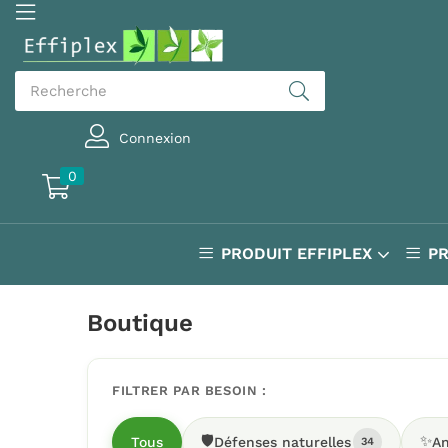
Connexion
0
PRODUIT EFFIPLEX
P
Boutique
FILTRER PAR BESOIN :
🛡️
✨
Tous
Défenses naturelles
An
34