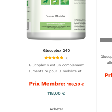
Glucoplex 240
Glucop
6
Note
al
Glucoplex s est un complément
5.00
sur 5
alimentaire pour la mobilité et…
Pr
Prix Membre:
106,20
€
118,00
€
Acheter