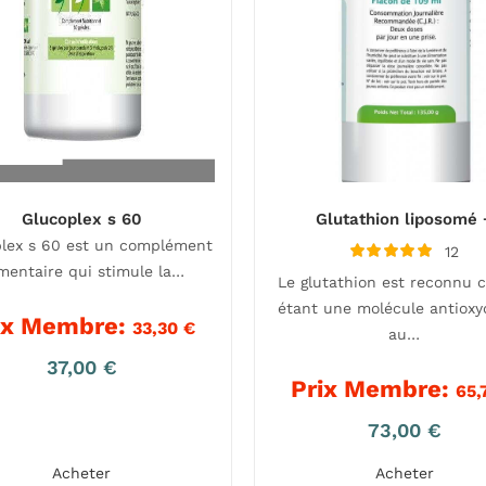
Glucoplex s 60
Glutathion liposomé 
lex s 60 est un complément
12
Note
imentaire qui stimule la…
Le glutathion est reconnu
4.67
sur 5
étant une molécule antioxy
ix Membre:
33,30
€
au…
37,00
€
Prix Membre:
65,
73,00
€
Acheter
Acheter