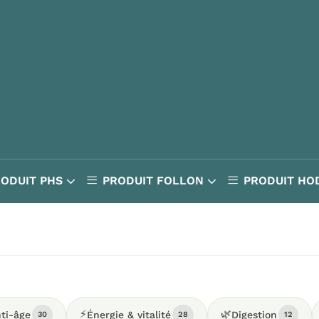
RODUIT PHS
PRODUIT FOLLON
PRODUIT HO
⚡
🌿
ti-âge
Énergie & vitalité
Digestion
30
28
12