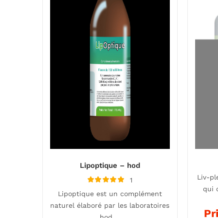
Lipoptique – hod
Liv-pl
1
Note
qui 
Lipoptique est un complément
5.00
sur 5
naturel élaboré par les laboratoires
Pr
hod,…