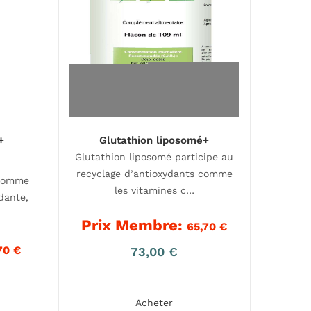
+
Glutathion liposomé+
Glutathion liposomé participe au
recyclage d’antioxydants comme
 comme
les vitamines c…
dante,
Prix Membre:
65,70
€
70
€
73,00
€
Acheter