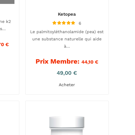
Ketopea
ine k2
6
Note
us…
Le palmitoyléthanolamide (pea) est
5.00
sur 5
une substance naturelle qui aide
70
€
à…
Prix Membre:
44,10
€
49,00
€
Acheter