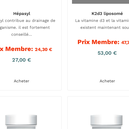
Hépasyl
K2d3 liposomé
yl contribue au drainage de
La vitamine d3 et la vitam
rganisme. il est fortement
existent maintenant so
conseillé…
Prix Membre:
47,
ix Membre:
24,30
€
53,00
€
27,00
€
Acheter
Acheter