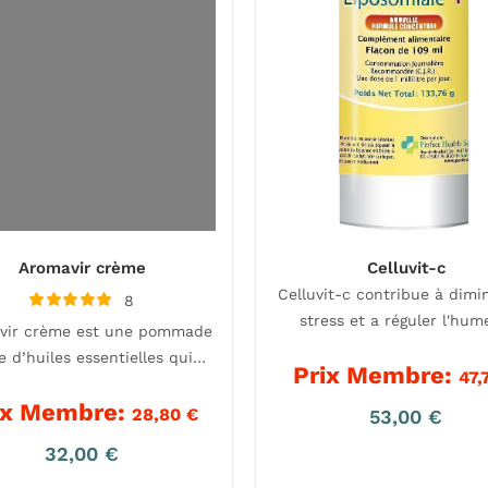
Aromavir crème
Celluvit-c
Celluvit-c contribue à dimi
8
Note
stress et a réguler l'hum
vir crème est une pommade
5.00
sur 5
e d’huiles essentielles qui…
Prix Membre:
47,
ix Membre:
28,80
€
53,00
€
32,00
€