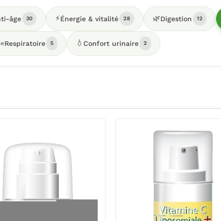
⚡
🌿
ti-âge
Énergie & vitalité
Digestion
30
28
12
️
💧
Respiratoire
Confort urinaire
5
2