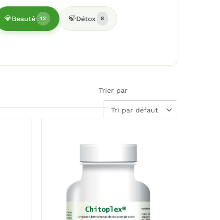
💎
🍃
Beauté
Détox
12
8
Trier par
Tri par défaut