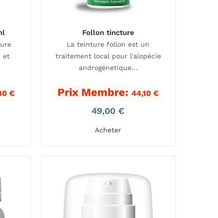
ml
Follon tincture
sure
La teinture follon est un
 et
traitement local pour l'alopécie
androgénetique…
Prix Membre:
80
€
44,10
€
49,00
€
Acheter