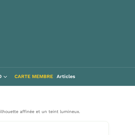
D
CARTE MEMBRE
Articles
lhouette affinée et un teint lumineux.