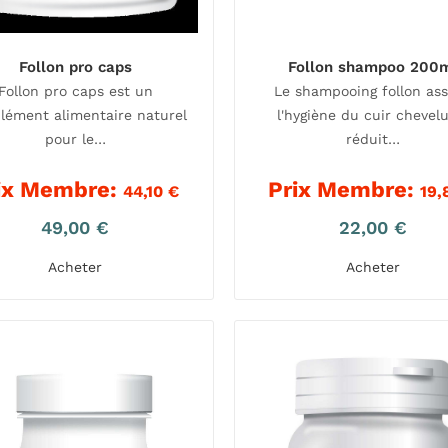
Follon pro caps
Follon shampoo 200
Follon pro caps est un
Le shampooing follon as
lément alimentaire naturel
l'hygiène du cuir chevelu
pour le…
réduit…
ix Membre:
Prix Membre:
44,10
€
19,
49,00
€
22,00
€
Acheter
Acheter