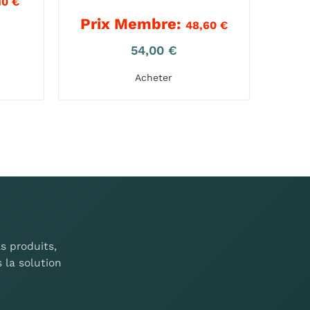
10
€
Prix Membre:
48,60
€
54,00
€
Acheter
s produits,
 la solution