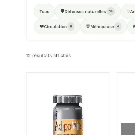
🛡️
✨
Tous
Défenses naturelles
An
34
❤️
🌸

Circulation
Ménopause
6
4
12 résultats affichés