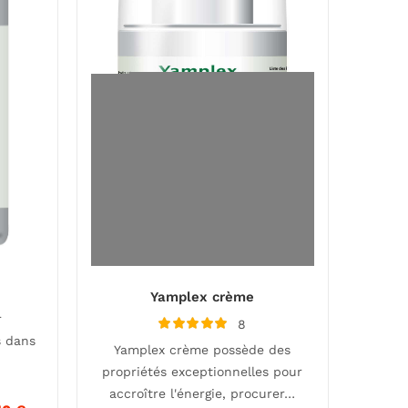
Yamplex crème
r
8
Note
s dans
Yamplex crème possède des
5.00
sur 5
propriétés exceptionnelles pour
accroître l'énergie, procurer…