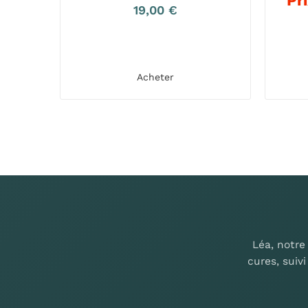
Pr
19,00
€
Acheter
Léa, notre
cures, suiv