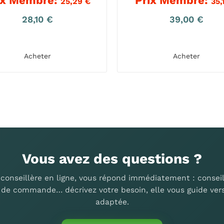
ix Membre:
Prix Membre:
25,29
€
35,
28,10
€
39,00
€
Acheter
Acheter
Vous avez des questions ?
 conseillère en ligne, vous répond immédiatement : conseil
i de commande… décrivez votre besoin, elle vous guide vers
adaptée.