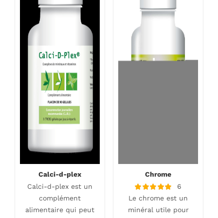
Calci-d-plex
Chrome
Calci-d-plex est un
6
Note
complément
Le chrome est un
5.00
sur 5
alimentaire qui peut
minéral utile pour