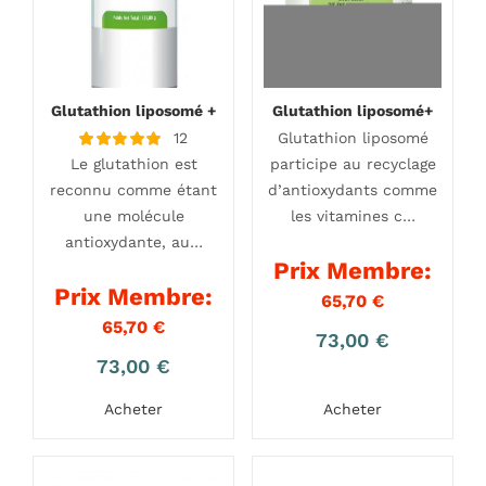
Glutathion liposomé +
Glutathion liposomé+
12
Glutathion liposomé
Note
Le glutathion est
participe au recyclage
4.67
sur 5
reconnu comme étant
d’antioxydants comme
une molécule
les vitamines c…
antioxydante, au…
Prix Membre:
Prix Membre:
65,70
€
65,70
€
73,00
€
73,00
€
Acheter
Acheter