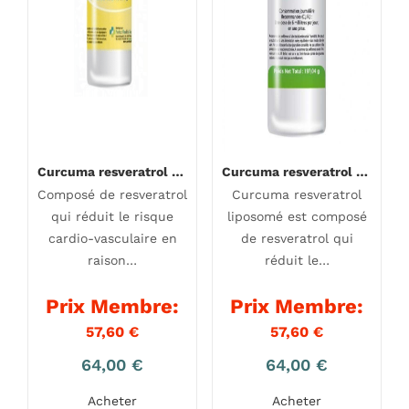
Curcuma resveratrol liposomé
Curcuma resveratrol liposomé
Composé de resveratrol
Curcuma resveratrol
qui réduit le risque
liposomé est composé
cardio-vasculaire en
de resveratrol qui
raison…
réduit le…
Prix Membre:
Prix Membre:
57,60
€
57,60
€
64,00
€
64,00
€
Acheter
Acheter