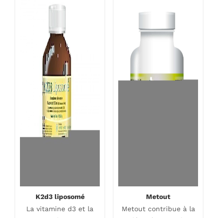
K2d3 liposomé
Metout
La vitamine d3 et la
Metout contribue à la