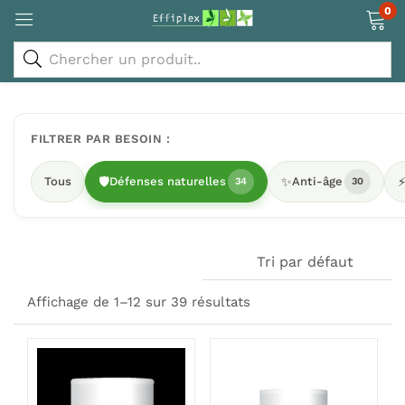
0
FILTRER PAR BESOIN :
Tous
🛡️
Défenses naturelles
✨
Anti-âge
34
30
Tri par défaut
Affichage de 1–12 sur 39 résultats