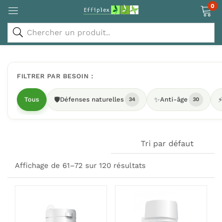
0
FILTRER PAR BESOIN :
Tous
🛡️
Défenses naturelles
✨
Anti-âge
34
30
Tri par défaut
Affichage de 61–72 sur 120 résultats