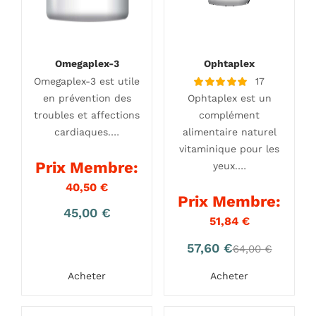
Omegaplex-3
Ophtaplex
Omegaplex-3 est utile
17
Note
en prévention des
Ophtaplex est un
4.94
sur 5
troubles et affections
complément
cardiaques.…
alimentaire naturel
vitaminique pour les
Prix Membre:
yeux.…
40,50
€
Prix Membre:
45,00
€
51,84
€
Le
Le
57,60
€
64,00
€
prix
prix
Acheter
Acheter
actuel
initial
est :
était :