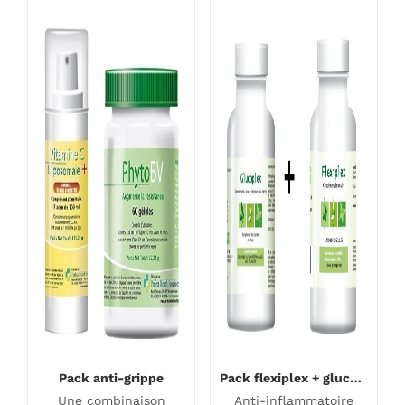
57,60 €.
64,00 
Pack anti-grippe
Pack flexiplex + glucoplex
Une combinaison
Anti-inflammatoire