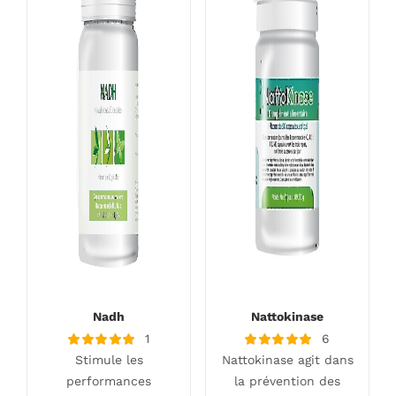
Nadh
Nattokinase
1
6
Note
Note
Stimule les
Nattokinase agit dans
5.00
5.00
sur 5
sur 5
performances
la prévention des