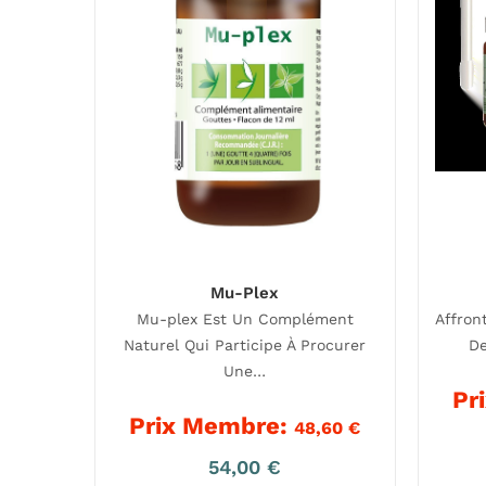
Mu-Plex
Mu-plex Est Un Complément
Affron
Naturel Qui Participe À Procurer
De
Une…
Pr
Prix Membre:
48,60
€
54,00
€