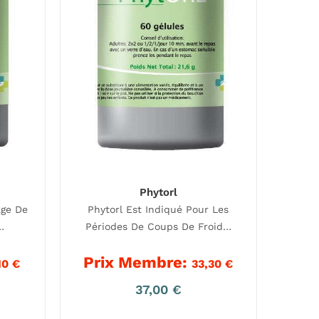
Phytorl
age De
Phytorl Est Indiqué Pour Les
…
Périodes De Coups De Froid…
Prix Membre:
10
€
33,30
€
37,00
€