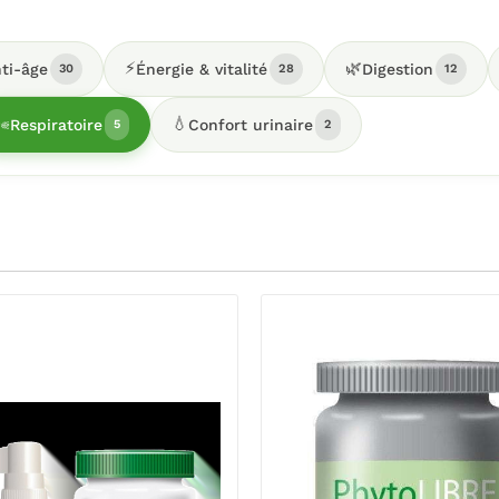
⚡
🌿
ti-âge
Énergie & vitalité
Digestion
30
28
12
️
💧
Respiratoire
Confort urinaire
5
2