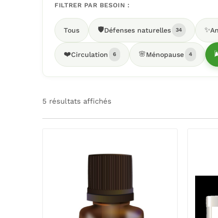
FILTRER PAR BESOIN :
🛡️
✨
Tous
Défenses naturelles
An
34
❤️
🌸

Circulation
Ménopause
6
4
5 résultats affichés