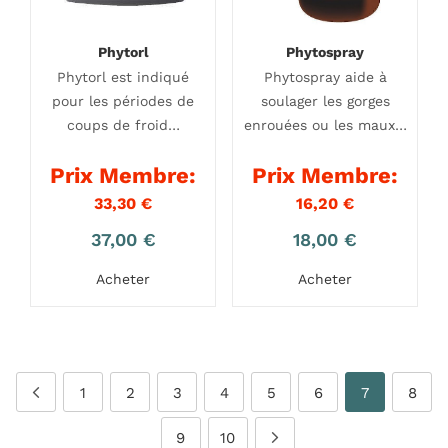
Phytorl
Phytospray
Phytorl est indiqué
Phytospray aide à
pour les périodes de
soulager les gorges
coups de froid…
enrouées ou les maux…
Prix Membre:
Prix Membre:
33,30
€
16,20
€
37,00
€
18,00
€
Acheter
Acheter
1
2
3
4
5
6
7
8
9
10