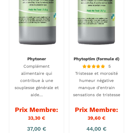
Phytoner
Phytoptim (formule d)
Complément
5
Note
alimentaire qui
Tristesse et morosité
5.00
sur 5
contribue à une
humeur négative
souplesse générale et
manque d'entrain
aide…
sensations de tristesse
Prix Membre:
Prix Membre:
33,30
€
39,60
€
37,00
€
44,00
€