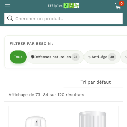
0
FILTRER PAR BESOIN :
Tous
🛡️
Défenses naturelles
✨
Anti-âge
34
30
Tri par défaut
Affichage de 73–84 sur 120 résultats