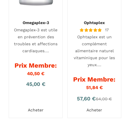
Omegaplex-3
Ophtaplex
Omegaplex-3 est utile
17
Note
en prévention des
Ophtaplex est un
4.94
sur 5
troubles et affections
complément
cardiaques.…
alimentaire naturel
vitaminique pour les
Prix Membre:
yeux.…
40,50
€
Prix Membre:
45,00
€
51,84
€
Le
Le
57,60
€
64,00
€
prix
prix
Acheter
Acheter
actuel
initial
est :
était :
57,60 €.
64,00 