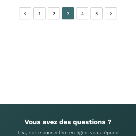
1
2
3
4
5
Vous avez des questions ?
Léa, notre conseillère en ligne, vous répond