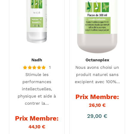
Nadh
Octanoplex
1
Nous avons choisi un
Note
Stimule les
produit naturel sans
5.00
sur 5
performances
excipient avec 100%…
intellectuelles,
Prix Membre:
physique et aide à
contrer la…
26,10
€
29,00
€
Prix Membre:
44,10
€