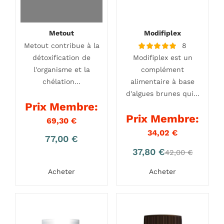
Metout
Modifiplex
Metout contribue à la
8
Note
détoxification de
Modifiplex est un
4.88
sur 5
l'organisme et la
complément
chélation…
alimentaire à base
d'algues brunes qui…
Prix Membre:
Prix Membre:
69,30
€
34,02
€
77,00
€
Le
Le
37,80
€
42,00
€
prix
prix
Acheter
Acheter
actuel
initial
est :
était :
37,80 €.
42,00 