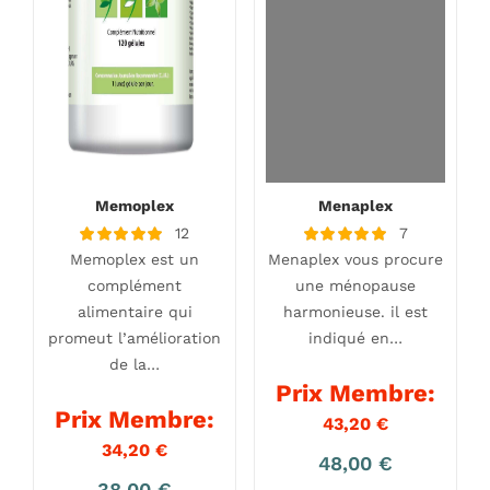
Memoplex
Menaplex
12
7
Note
Note
Memoplex est un
Menaplex vous procure
5.00
5.00
sur 5
sur 5
complément
une ménopause
alimentaire qui
harmonieuse. il est
promeut l’amélioration
indiqué en…
de la…
Prix Membre:
Prix Membre:
43,20
€
34,20
€
48,00
€
38,00
€