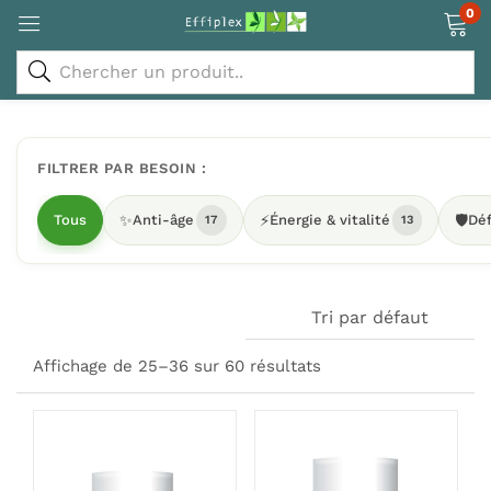
0
FILTRER PAR BESOIN :
Tous
✨
Anti-âge
⚡
Énergie & vitalité
🛡️
Déf
17
13
Tri par défaut
Affichage de 25–36 sur 60 résultats