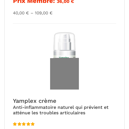
Prix Membre:
36,00
€
sur 5
Plage
40,00
€
–
109,00
€
de
prix :
40,00 €
à
109,00 €
Yamplex crème
Anti-inflammatoire naturel qui prévient et
atténue les troubles articulaires
Note