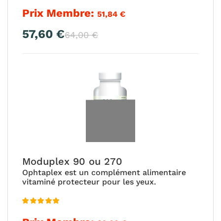
4.94
Prix Membre:
51,84
€
sur 5
57,60
€
Le
Le
64,00
€
prix
prix
actuel
initial
est :
était :
57,60 €.
64,00 €.
Moduplex 90 ou 270
Ophtaplex est un complément alimentaire
vitaminé protecteur pour les yeux.
Note
5.00