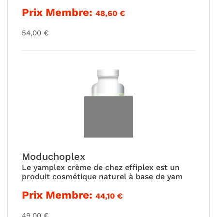
5.00
Prix Membre:
48,60
€
sur 5
54,00
€
Moduchoplex
Le yamplex crème de chez effiplex est un
produit cosmétique naturel à base de yam
Prix Membre:
44,10
€
49,00
€