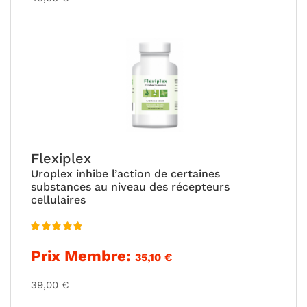
Flexiplex
Uroplex inhibe l’action de certaines
substances au niveau des récepteurs
cellulaires
Note
5.00
Prix Membre:
35,10
€
sur 5
39,00
€