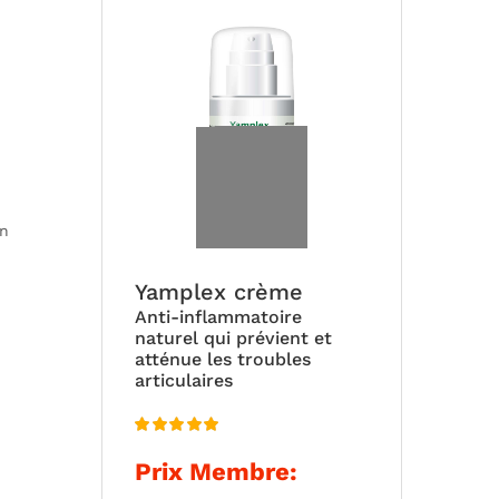
prix :
40,00 €
à
109,00 €
on
Yamplex crème
Anti-inflammatoire
naturel qui prévient et
atténue les troubles
articulaires
Note
5.00
Prix Membre:
sur 5