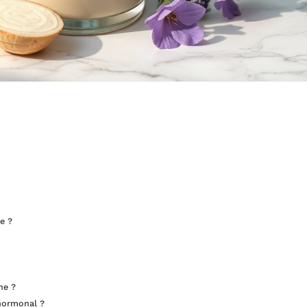
e ?
ne ?
 hormonal ?