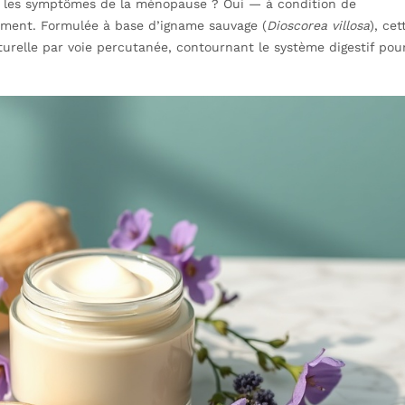
e les symptômes de la ménopause ? Oui — à condition de
ement. Formulée à base d’igname sauvage (
Dioscorea villosa
), cet
relle par voie percutanée, contournant le système digestif pou