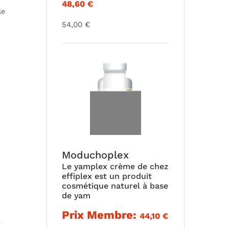
48,60
€
le
54,00
€
Moduchoplex
Le yamplex crème de chez
effiplex est un produit
cosmétique naturel à base
de yam
Prix Membre:
44,10
€
à