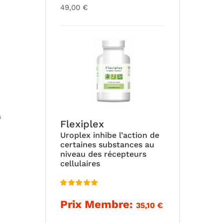
49,00
€
s
Flexiplex
Uroplex inhibe l’action de
certaines substances au
niveau des récepteurs
cellulaires
Note
5.00
Prix Membre:
35,10
€
sur 5