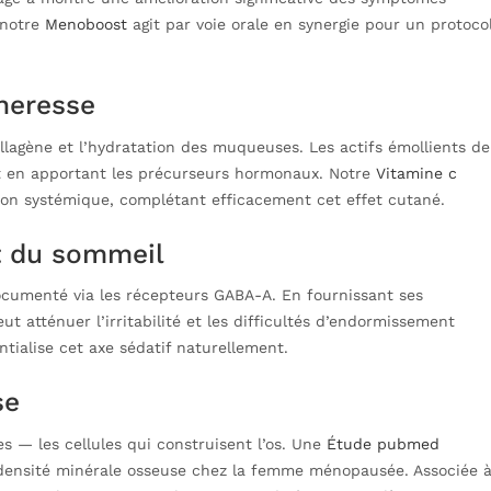
 notre
Menoboost
agit par voie orale en synergie pour un protoco
heresse
llagène et l’hydratation des muqueuses. Les actifs émollients de
out en apportant les précurseurs hormonaux. Notre
Vitamine c
çon systémique, complétant efficacement cet effet cutané.
et du sommeil
documenté via les récepteurs GABA-A. En fournissant ses
 atténuer l’irritabilité et les difficultés d’endormissement
tialise cet axe sédatif naturellement.
se
s — les cellules qui construisent l’os. Une
Étude pubmed
la densité minérale osseuse chez la femme ménopausée. Associée 