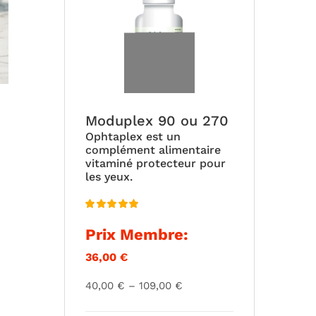
est :
était :
57,60 €.
64,00 €.
Moduplex 90 ou 270
Ophtaplex est un
complément alimentaire
vitaminé protecteur pour
les yeux.
Note
5.00
Prix Membre:
sur 5
36,00
€
Plage
40,00
€
–
109,00
€
de