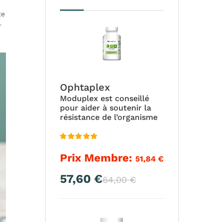
te
r
Ophtaplex
Moduplex est conseillé
pour aider à soutenir la
résistance de l’organisme
Note
4.94
Prix Membre:
51,84
€
sur 5
57,60
€
Le
Le
64,00
€
prix
prix
actuel
initial