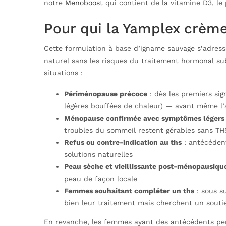
notre
Menoboost
qui contient de la vitamine D3, le
Pour qui la Yamplex crème
Cette formulation à base d’igname sauvage s’adres
naturel sans les risques du traitement hormonal sub
situations :
Périménopause précoce
: dès les premiers sign
légères bouffées de chaleur) — avant même l’a
Ménopause confirmée avec symptômes légers
troubles du sommeil restent gérables sans TH
Refus ou contre-indication au ths
: antécéden
solutions naturelles
Peau sèche et vieillissante post-ménopausiqu
peau de façon locale
Femmes souhaitant compléter un ths
: sous s
bien leur traitement mais cherchent un sout
En revanche, les femmes ayant des antécédents pe