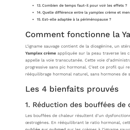
Combien de temps faut-il pour voir les effets ?
Quelle différence entre la yamplex crème et me
Est-elle adaptée à la périménopause ?
Comment fonctionne la Y
L’igname sauvage contient de la diosgénine, un stéro
Yamplex crème
appliquée sur la peau traverse les c
appelle la voie transcutanée. Cette voie d’administ
progressive sans pic hormonal. C’est ce profil qui r
rééquilibrage hormonal naturel, sans hormones de 
Les 4 bienfaits prouvés
1. Réduction des bouffées de 
Les bouffées de chaleur résultent d’un dysfonctio
œstrogènes. En rééquilibrant le ratio hormonal, ce
publiée sur pubmed
sur les crèmes à l’igname sauv