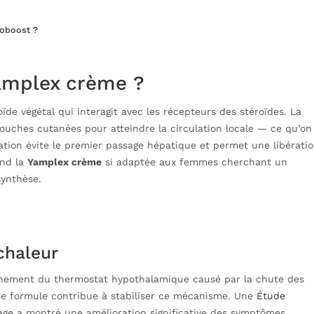
noboost ?
amplex crème ?
ïde végétal qui interagit avec les récepteurs des stéroïdes. La
ouches cutanées pour atteindre la circulation locale — ce qu’on
ration évite le premier passage hépatique et permet une libérati
end la
Yamplex crème
si adaptée aux femmes cherchant un
synthèse.
chaleur
nnement du thermostat hypothalamique causé par la chute des
tte formule contribue à stabiliser ce mécanisme. Une
Étude
age a montré une amélioration significative des symptômes