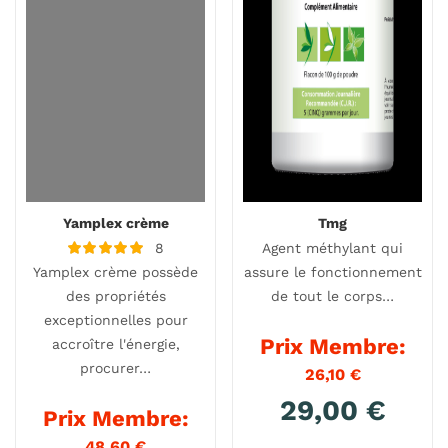
Yamplex crème
Tmg
8
Agent méthylant qui
Note
Yamplex crème possède
assure le fonctionnement
5.00
sur 5
des propriétés
de tout le corps…
exceptionnelles pour
Prix Membre:
accroître l'énergie,
procurer…
26,10
€
29,00
€
Prix Membre:
48,60
€