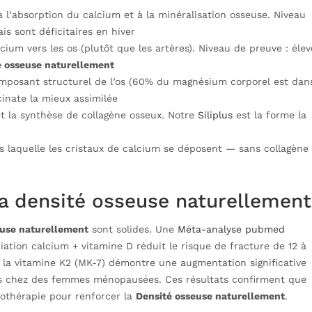
à l’absorption du calcium et à la minéralisation osseuse. Niveau
is sont déficitaires en hiver
lcium vers les os (plutôt que les artères). Niveau de preuve : élev
é osseuse naturellement
omposant structurel de l’os (60% du magnésium corporel est dan
cinate la mieux assimilée
et la synthèse de collagène osseux. Notre
Siliplus
est la forme la
s laquelle les cristaux de calcium se déposent — sans collagène
 la densité osseuse naturellement
euse naturellement
sont solides. Une
Méta-analyse pubmed
iation calcium + vitamine D réduit le risque de fracture de 12 à
 la vitamine K2 (MK-7) démontre une augmentation significative
ns chez des femmes ménopausées. Ces résultats confirment que
nothérapie pour renforcer la
Densité osseuse naturellement
.