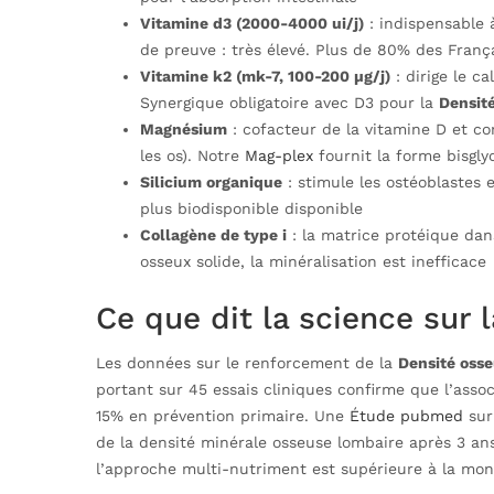
Vitamine d3 (2000-4000 ui/j)
: indispensable 
de preuve : très élevé. Plus de 80% des França
Vitamine k2 (mk-7, 100-200 µg/j)
: dirige le ca
Synergique obligatoire avec D3 pour la
Densit
Magnésium
: cofacteur de la vitamine D et c
les os). Notre
Mag-plex
fournit la forme bisgly
Silicium organique
: stimule les ostéoblastes 
plus biodisponible disponible
Collagène de type i
: la matrice protéique dan
osseux solide, la minéralisation est inefficace
Ce que dit la science sur
Les données sur le renforcement de la
Densité oss
portant sur 45 essais cliniques confirme que l’assoc
15% en prévention primaire. Une
Étude pubmed
sur
de la densité minérale osseuse lombaire après 3 a
l’approche multi-nutriment est supérieure à la mo