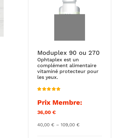
est :
était :
57,60 €.
64,00 €.
Moduplex 90 ou 270
Ophtaplex est un
complément alimentaire
vitaminé protecteur pour
les yeux.
Note
5.00
Prix Membre:
sur 5
36,00
€
Plage
40,00
€
–
109,00
€
de