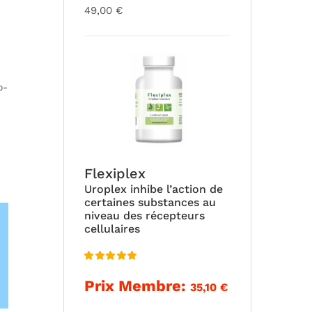
49,00
€
o-
Flexiplex
Uroplex inhibe l’action de
certaines substances au
niveau des récepteurs
cellulaires
Note
5.00
Prix Membre:
35,10
€
sur 5