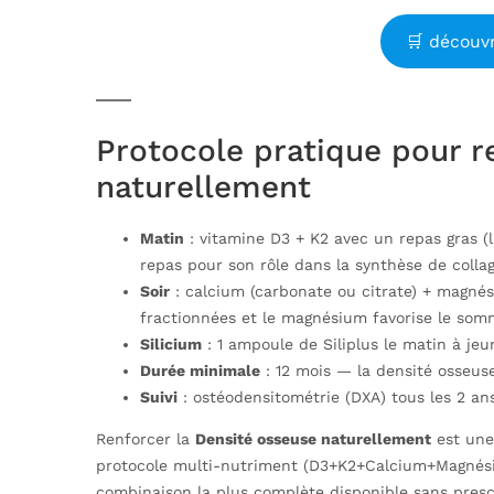
🛒 découvr
Protocole pratique pour r
naturellement
Matin
: vitamine D3 + K2 avec un repas gras (
repas pour son rôle dans la synthèse de colla
Soir
: calcium (carbonate ou citrate) + magnés
fractionnées et le magnésium favorise le som
Silicium
: 1 ampoule de Siliplus le matin à je
Durée minimale
: 12 mois — la densité osseus
Suivi
: ostéodensitométrie (DXA) tous les 2 ans
Renforcer la
Densité osseuse naturellement
est une 
protocole multi-nutriment (D3+K2+Calcium+Magnésium
combinaison la plus complète disponible sans prescr