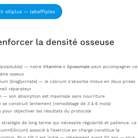
ir siliplus — labeffiplex
enforcer la densité osseuse
liposoluble) — notre
Vitamine c liposomale
peut accompagner ce
gène osseux
ium (bisglycinate) — le calcium s’absorbe mieux en deux prises
meil réparateur
un — son absorption est maximale sans nourriture
e se construit lentement (remodelage de 3 à 6 mois)
 pour objectiver les résultats du protocole
stratégie de long terme qui nécessite régularité et patience. Le
+Silicium) associé à l’exercice en charge constitue la
iption. Plus tôt il est initié — idéalement avant 50 ans — plus