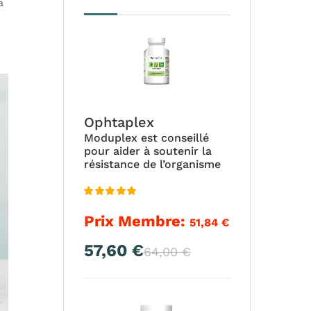
a
Ophtaplex
Moduplex est conseillé
pour aider à soutenir la
résistance de l’organisme
Note
4.94
Prix Membre:
51,84
€
sur 5
57,60
€
Le
Le
64,00
€
prix
prix
actuel
initial