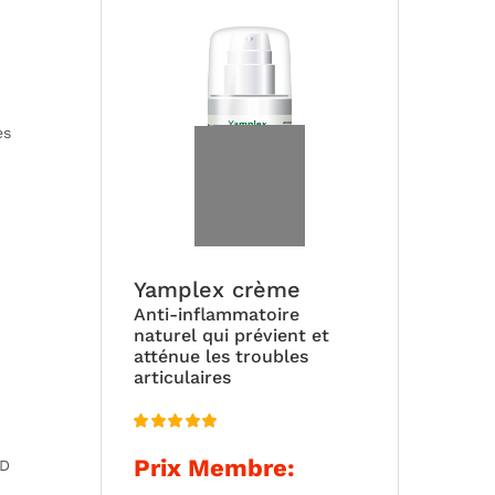
prix :
40,00 €
à
109,00 €
es
Yamplex crème
Anti-inflammatoire
naturel qui prévient et
atténue les troubles
articulaires
Note
5.00
Prix Membre:
 D
sur 5