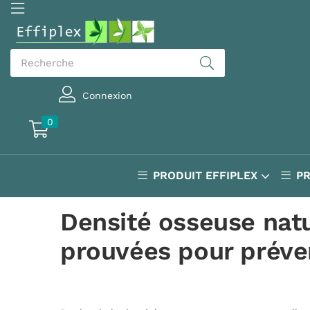
Connexion
0
PRODUIT EFFIPLEX
P
Densité osseuse natu
prouvées pour préven