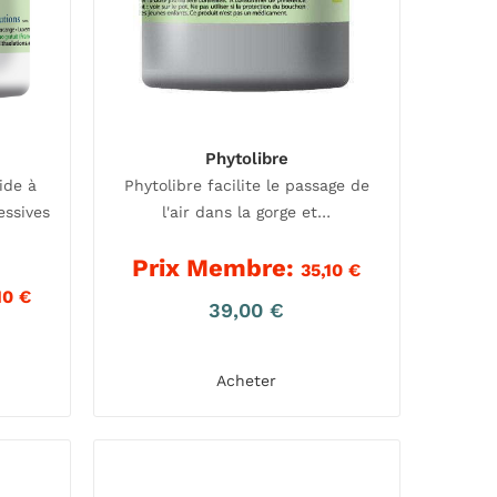
Phytolibre
ide à
Phytolibre facilite le passage de
essives
l'air dans la gorge et…
Prix Membre:
35,10
€
10
€
39,00
€
Acheter