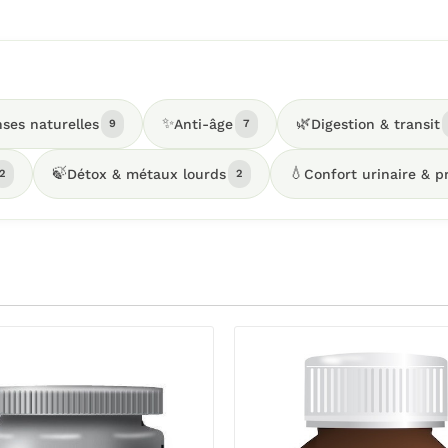
✨
🌿
ses naturelles
Anti-âge
Digestion & transit
9
7
🍃
💧
Détox & métaux lourds
Confort urinaire & p
2
2