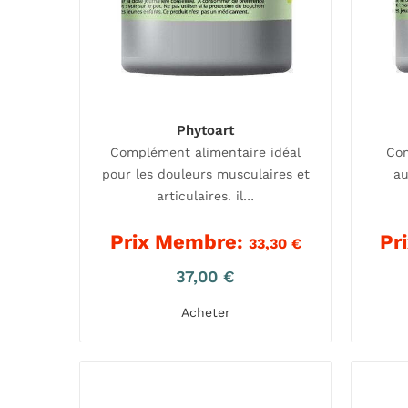
Phytoart
Complément alimentaire idéal
Com
pour les douleurs musculaires et
au
articulaires. il…
Prix Membre:
Pr
33,30
€
37,00
€
Acheter