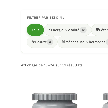
FILTRER PAR BESOIN :
⚡
🛡️
Tous
Énergie & vitalité
Défen
10
💎
🌸
Beauté
Ménopause & hormones
2
Affichage de 13–24 sur 31 résultats