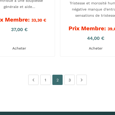
ntribue à une souplesse
Tristesse et morosité hu
5.00
générale et aide…
sur 5
négative manque d'entr
sensations de tristess
ix Membre:
33,30
€
Prix Membre:
39
37,00
€
44,00
€
Acheter
Acheter
1
2
3