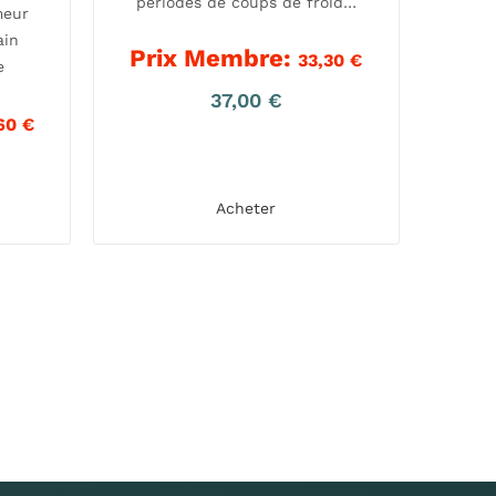
périodes de coups de froid…
meur
ain
Prix Membre:
33,30
€
e
37,00
€
,60
€
Acheter