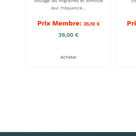
soulage les migraines et diminue
co
leur fréquence…
Prix Membre:
Pr
35,10
€
39,00
€
Acheter