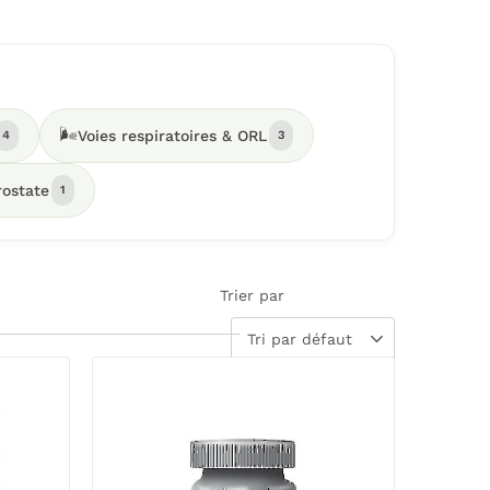
🌬️
Voies respiratoires & ORL
4
3
rostate
1
Trier par
Tri par défaut