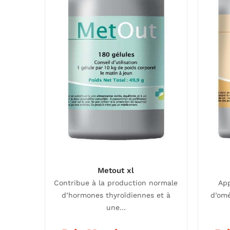
Metout xl
Contribue à la production normale
App
d’hormones thyroïdiennes et à
d’omé
une…