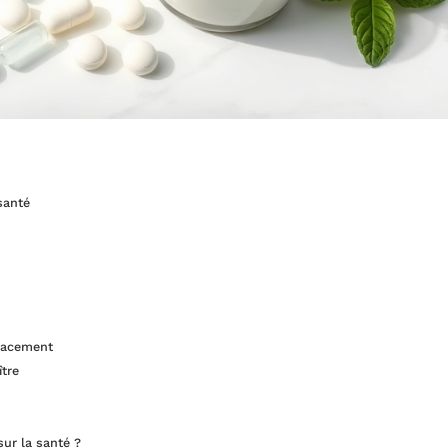
santé
icacement
ître
sur la santé ?