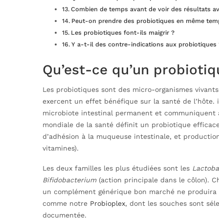
Combien de temps avant de voir des résultats av
Peut-on prendre des probiotiques en même temp
Les probiotiques font-ils maigrir ?
Y a-t-il des contre-indications aux probiotiques 
Qu’est-ce qu’un probiotiq
Les probiotiques sont des micro-organismes vivants (
exercent un effet bénéfique sur la santé de l’hôte. 
microbiote intestinal permanent et communiquent ave
mondiale de la santé définit un probiotique efficace 
d’adhésion à la muqueuse intestinale, et production
vitamines).
Les deux familles les plus étudiées sont les
Lactoba
Bifidobacterium
(action principale dans le côlon). 
un complément générique bon marché ne produira p
comme notre
Probioplex
, dont les souches sont séle
documentée.