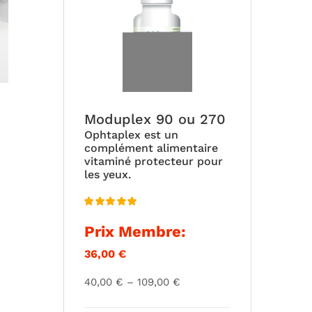
est :
était :
57,60 €.
64,00 €.
Moduplex 90 ou 270
Ophtaplex est un
complément alimentaire
vitaminé protecteur pour
les yeux.
Note
5.00
Prix Membre:
sur 5
36,00
€
Plage
40,00
€
–
109,00
€
de