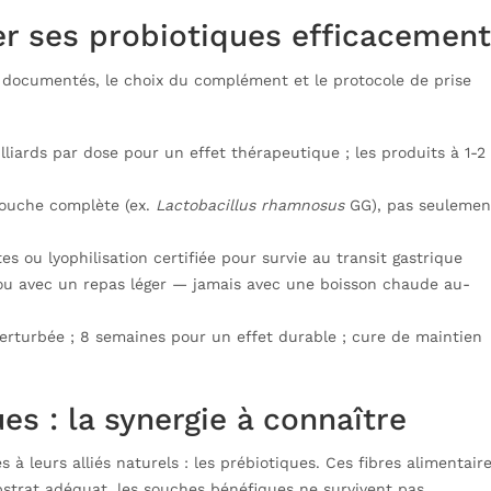
er ses probiotiques efficacement
documentés, le choix du complément et le protocole de prise
liards par dose pour un effet thérapeutique ; les produits à 1-2
souche complète (ex.
Lactobacillus rhamnosus
GG), pas seulemen
tes ou lyophilisation certifiée pour survie au transit gastrique
ou avec un repas léger — jamais avec une boisson chaude au-
erturbée ; 8 semaines pour un effet durable ; cure de maintien
es : la synergie à connaître
es à leurs alliés naturels : les prébiotiques. Ces fibres alimentair
bstrat adéquat, les souches bénéfiques ne survivent pas