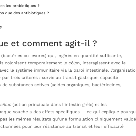
ec les probiotiques ?
s que des antibiotiques ?
?
ue et comment agit-il ?
bactéries ou levures) qui, ingérés en quantité suffisante,
ils colonisent temporairement le côlon, interagissent avec le
c le système immunitaire via la paroi intestinale. l’organisatio
par trois critères : survie au transit gastrique, capacité
 de substances actives (acides organiques, bactériocines,
cillus
(action principale dans l’intestin grêle) et les
Chaque souche a des effets spécifiques — ce qui explique pourqu
as les mêmes résultats qu’une formulation cliniquement valid
ctionnées pour leur résistance au transit et leur efficacité