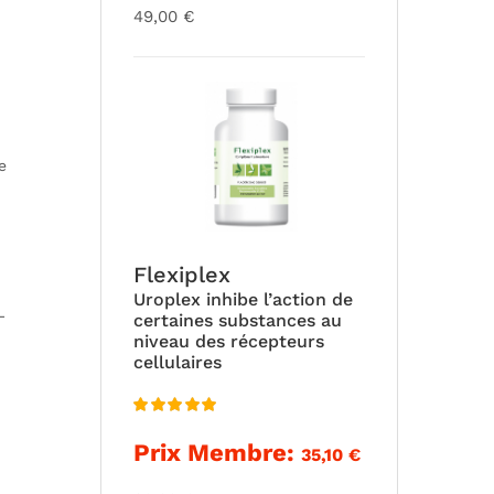
49,00
€
e
Flexiplex
Uroplex inhibe l’action de
—
certaines substances au
niveau des récepteurs
cellulaires
:
Note
5.00
Prix Membre:
35,10
€
sur 5