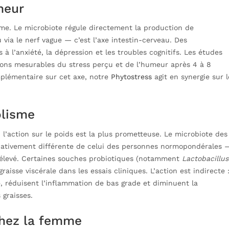
meur
isme. Le microbiote régule directement la production de
ia le nerf vague — c’est l’axe intestin-cerveau. Des
à l’anxiété, la dépression et les troubles cognitifs. Les études
ions mesurables du stress perçu et de l’humeur après 4 à 8
plémentaire sur cet axe, notre
Phytostress
agit en synergie sur l
olisme
l’action sur le poids est la plus prometteuse. Le microbiote des
cativement différente de celui des personnes normopondérales 
élevé. Certaines souches probiotiques (notamment
Lactobacillus
isse viscérale dans les essais cliniques. L’action est indirecte 
ne, réduisent l’inflammation de bas grade et diminuent la
 graisses.
 chez la femme