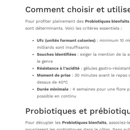
Comment choisir et utilis
Pour profiter pleinement des
Probiotiques bienfaits
sont déterminants. Voici les critères essentiels :
Ufc (unités formant colonies)
: minimum 10 mil
milliards sont insuffisants
Souches identifiées
: exiger la mention de la 
le genre
Résistance à l’acidité
: gélules gastro-résistan
Moment de prise
: 30 minutes avant le repas 
dessus de 40°C
Durée minimale
: 4 semaines pour une flore p
possible en continu
Probiotiques et prébiotiqu
Pour décupler les
Probiotiques bienfaits
, associez-l
nourrissent les probiotiques dans le côlon. Sans su