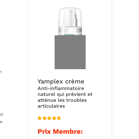
prix :
40,00 €
à
109,00 €
n
Yamplex crème
Anti-inflammatoire
naturel qui prévient et
atténue les troubles
articulaires
oi
ée
Note
5.00
Prix Membre:
sur 5