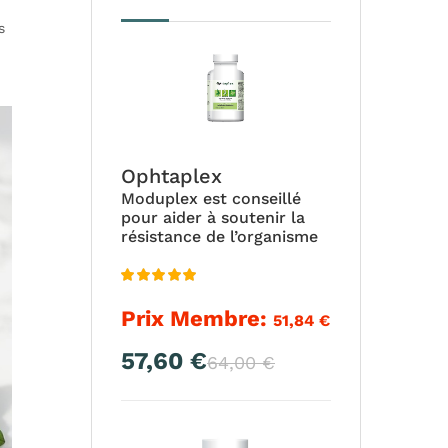
s
Ophtaplex
Moduplex est conseillé
pour aider à soutenir la
résistance de l’organisme
Note
4.94
Prix Membre:
51,84
€
sur 5
57,60
€
Le
Le
64,00
€
prix
prix
actuel
initial